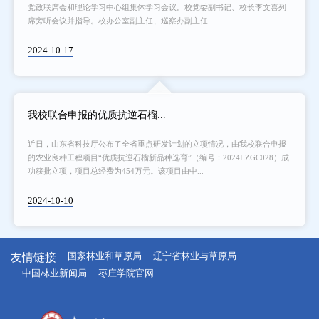
党政联席会和理论学习中心组集体学习会议。校党委副书记、校长李文喜列
席旁听会议并指导。校办公室副主任、巡察办副主任...
2024-10-17
我校联合申报的优质抗逆石榴...
近日，山东省科技厅公布了全省重点研发计划的立项情况，由我校联合申报
的农业良种工程项目“优质抗逆石榴新品种选育”（编号：2024LZGC028）成
功获批立项，项目总经费为454万元。该项目由中...
2024-10-10
友情链接
国家林业和草原局
辽宁省林业与草原局
中国林业新闻局
枣庄学院官网